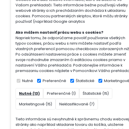
Vašom prehliadači. Tieto informácie bežne používajú všetky
webové stránky a ich prechádzaním dochádza k ukladaniu
cookies. Pomocou partnerských skriptov, ktoré môžu stránky
používať (napríklad Google analytics
Ako môžem nastaviť prácu webu s cookies?
Napriek tomu, že odporúčame povoliť používanie všetkých
typov cookies, prácu webu s nimi môžete nastaviť podľa
vlastných preferencií pomocou checkboxov zobrazených niž
Po odsúhlasení nastavenia práce s cookies môžete zmeniť
svoje rozhodnutie zmazaním či editáciou cookies priamo v
nastavení Vášho prehliadača. Podrobnejšie informácie k
premazaniu cookies nájdete v Pomocníkovi Vášho prehliad
Nutné
Preferenčné
Štatistické
Marketingov
Nutné (13)
Preferenčné (1)
Štatistické (15)
Marketingové (15)
Neklasifikované (7)
Tieto informácie sú nevyhnutné k správnemu chodu webove
stránky ako napríklad vkladanie tovaru do košíka, uloženie