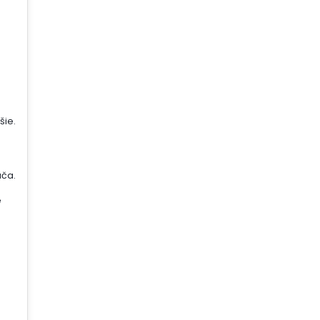
šie.
ača.
é
j