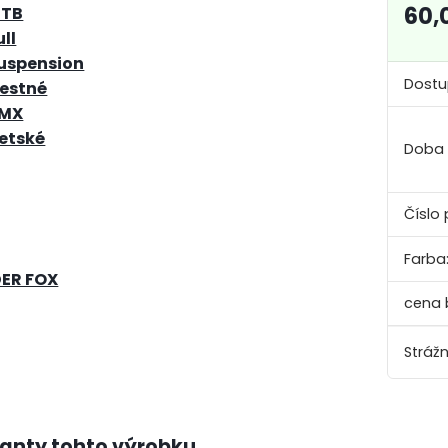
60,
TB
ull
uspension
Dostu
estné
MX
etské
Doba
Číslo 
Farba
DER FOX
Strážn
ianty tohto výrobku