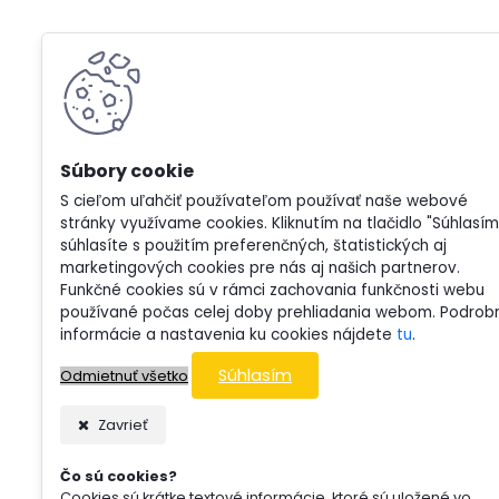
S cieľom uľahčiť používateľom používať naše webové
stránky využívame cookies. Kliknutím na tlačidlo "Súhlasím
súhlasíte s použitím preferenčných, štatistických aj
marketingových cookies pre nás aj našich partnerov.
Funkčné cookies sú v rámci zachovania funkčnosti webu
používané počas celej doby prehliadania webom. Podrob
informácie a nastavenia ku cookies nájdete
tu
.
Súhlasím
Odmietnuť všetko
Zavrieť
Čo sú cookies?
Cookies sú krátke textové informácie, ktoré sú uložené vo