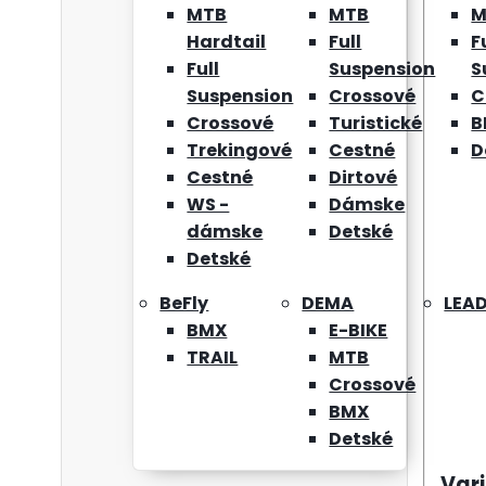
MTB
MTB
M
Hardtail
Full
F
Full
Suspension
S
Suspension
Crossové
C
Crossové
Turistické
B
Trekingové
Cestné
D
Cestné
Dirtové
WS -
Dámske
dámske
Detské
Detské
BeFly
DEMA
LEA
BMX
E-BIKE
TRAIL
MTB
Crossové
BMX
Detské
Var