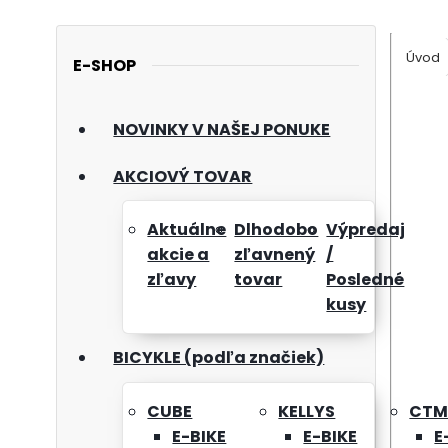
Úvod
E-SHOP
NOVINKY V NAŠEJ PONUKE
AKCIOVÝ TOVAR
Aktuálne
Dlhodobo
Výpredaj
akcie a
zľavnený
/
zľavy
tovar
Posledné
kusy
BICYKLE (podľa značiek)
CUBE
KELLYS
CT
E-BIKE
E-BIKE
E