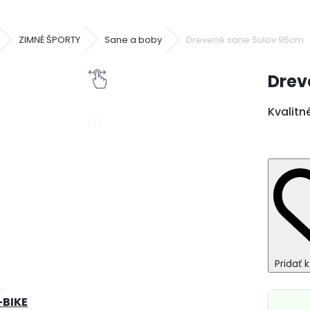
ZIMNÉ ŠPORTY
Sane a boby
Drevené sane Sulov 95cm
Drev
Kvalitn
Pridať 
M
-BIKE