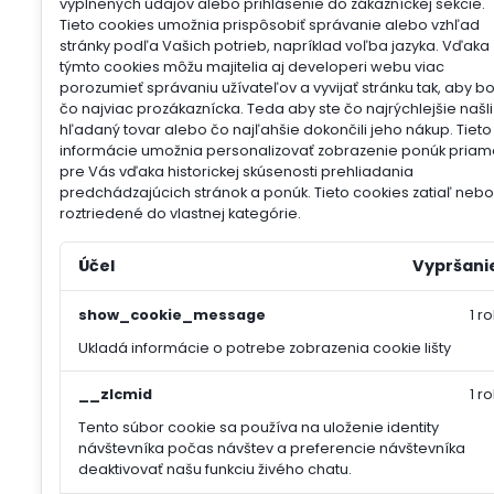
vyplnených údajov alebo prihlásenie do zákazníckej sekcie.
Tieto cookies umožnia prispôsobiť správanie alebo vzhľad
stránky podľa Vašich potrieb, napríklad voľba jazyka.
Vďaka
týmto cookies môžu majitelia aj developeri webu viac
porozumieť správaniu užívateľov a vyvijať stránku tak, aby b
čo najviac prozákaznícka. Teda aby ste čo najrýchlejšie našli
hľadaný tovar alebo čo najľahšie dokončili jeho nákup.
Tieto
informácie umožnia personalizovať zobrazenie ponúk priam
pre Vás vďaka historickej skúsenosti prehliadania
predchádzajúcich stránok a ponúk.
Tieto cookies zatiaľ nebol
roztriedené do vlastnej kategórie.
Účel
Vypršani
show_cookie_message
1 ro
Ukladá informácie o potrebe zobrazenia cookie lišty
__zlcmid
1 ro
Tento súbor cookie sa používa na uloženie identity
návštevníka počas návštev a preferencie návštevníka
deaktivovať našu funkciu živého chatu.