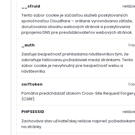
__cfruid
reláci
Tento súbor cookie je súčasťou služieb poskytovaných
spoločnosťou Cloudflare – vrátane vyrovnávania záťaže,
doručovania obsahu webových stránok a poskytovania
pripojenia DNS pre prevádzkovateľov webových stránok.
_auth
1 ro
Zaisťuje bezpečnosť prehliadania návštevníkov tým, že
zabraňuje falšovaniu požiadaviek medzi stránkami. Tento
súbor cookie je nevyhnutný pre bezpečnosť webu a
návštevníka.
csrftoken
1 ro
Pomáha predchádzať útokom Cross-Site Request Forger
(CSRF).
PHPSESSID
reláci
Zachováva stav užívateľskej relácie naprieč požiadavkam
na stránky.