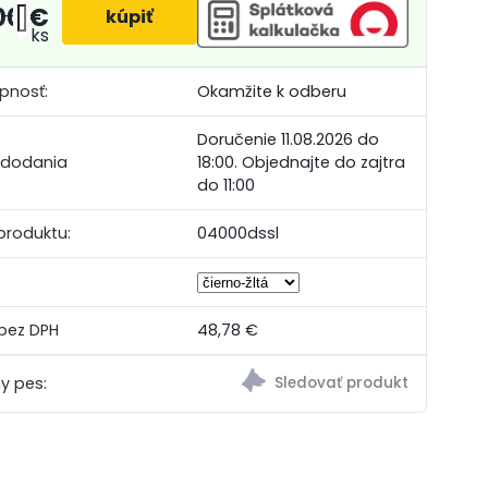
00 €
+
-
ks
pnosť:
Okamžite k odberu
Doručenie 11.08.2026 do
 dodania
18:00.
Objednajte do zajtra
do 11:00
produktu:
04000dssl
:
48,78 €
y pes: