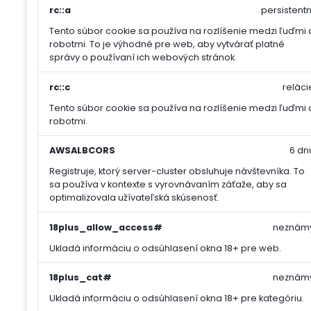
rc::a
persistentn
Tento súbor cookie sa používa na rozlíšenie medzi ľuďmi 
robotmi. To je výhodné pre web, aby vytvárať platné
správy o používaní ich webových stránok.
rc::c
reláci
Tento súbor cookie sa používa na rozlíšenie medzi ľuďmi 
robotmi.
AWSALBCORS
6 dn
Registruje, ktorý server-cluster obsluhuje návštevníka. To
sa používa v kontexte s vyrovnávaním záťaže, aby sa
optimalizovala užívateľská skúsenosť.
18plus_allow_access#
neznám
Ukladá informáciu o odsúhlasení okna 18+ pre web.
18plus_cat#
neznám
Ukladá informáciu o odsúhlasení okna 18+ pre kategóriu.