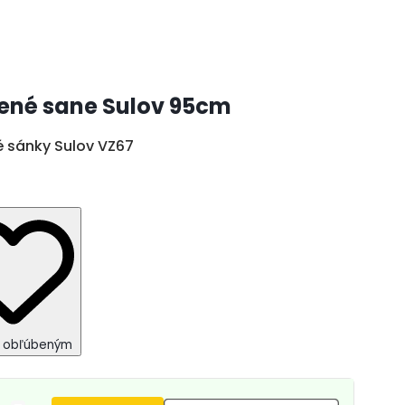
ené sane Sulov 95cm
é sánky Sulov VZ67
k obľúbeným