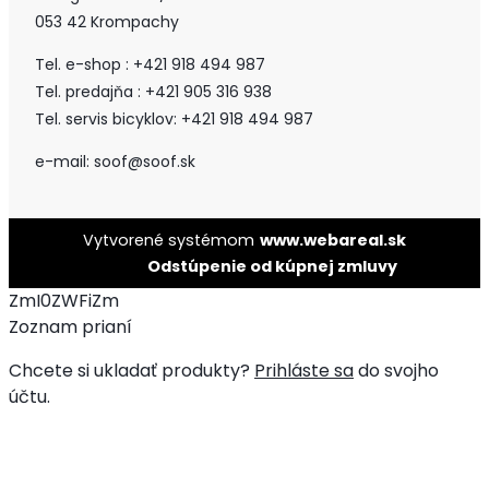
053 42 Krompachy
Tel. e-shop : +421 918 494 987
Tel. predajňa : +421 905 316 938
Tel. servis bicyklov: +421 918 494 987
e-mail: soof@soof.sk
Vytvorené systémom
www.webareal.sk
Odstúpenie od kúpnej zmluvy
ZmI0ZWFiZm
Zoznam prianí
Chcete si ukladať produkty?
Prihláste sa
do svojho
účtu.