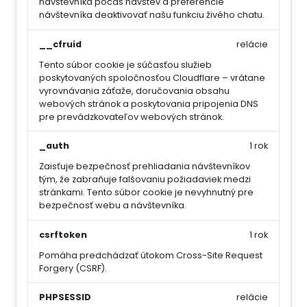
návštevníka počas návštev a preferencie
návštevníka deaktivovať našu funkciu živého chatu.
__cfruid
relácie
Tento súbor cookie je súčasťou služieb
poskytovaných spoločnosťou Cloudflare – vrátane
vyrovnávania záťaže, doručovania obsahu
webových stránok a poskytovania pripojenia DNS
pre prevádzkovateľov webových stránok.
_auth
1 rok
Zaisťuje bezpečnosť prehliadania návštevníkov
tým, že zabraňuje falšovaniu požiadaviek medzi
stránkami. Tento súbor cookie je nevyhnutný pre
bezpečnosť webu a návštevníka.
csrftoken
1 rok
Pomáha predchádzať útokom Cross-Site Request
Forgery (CSRF).
PHPSESSID
relácie