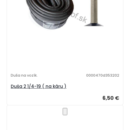
Duša na vozík.
0000470d353202
Duša 2 1/4-19 ( na káru )
6,50 €