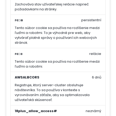
Zachováva stav užívateľskej relácie naprieč
požiadavkami na stránky.
rc::a
persistentní
Tento súbor cookie sa používa na rozlíšenie medzi
ľuďmi a robotmi. To je výhodné pre web, aby
vytvárať platné správy o používaní ich webových
stránok.
rc::c
relácie
Tento súbor cookie sa používa na rozlíšenie medzi
ľuďmi a robotmi.
AWSALBCORS
6 dnů
Registruje, ktorý server-cluster obsluhuje
návštevníka. To sa používa v kontexte s
vyrovnávaním záťaže, aby sa optimalizovala
užívateľská skúsenosť.
18plus_allow_access#
neznámý