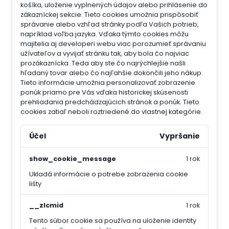
košíka, uloženie vyplnených údajov alebo prihlásenie do
zákazníckej sekcie.
Tieto cookies umožnia prispôsobiť
správanie alebo vzhľad stránky podľa Vašich potrieb,
napríklad voľba jazyka.
Vďaka týmto cookies môžu
majitelia aj developeri webu viac porozumieť správaniu
užívateľov a vyvijať stránku tak, aby bola čo najviac
prozákaznícka. Teda aby ste čo najrýchlejšie našli
hľadaný tovar alebo čo najľahšie dokončili jeho nákup.
Tieto informácie umožnia personalizovať zobrazenie
ponúk priamo pre Vás vďaka historickej skúsenosti
prehliadania predchádzajúcich stránok a ponúk.
Tieto
cookies zatiaľ neboli roztriedené do vlastnej kategórie.
Účel
Vypršanie
show_cookie_message
1 rok
Ukladá informácie o potrebe zobrazenia cookie
lišty
__zlcmid
1 rok
Tento súbor cookie sa používa na uloženie identity