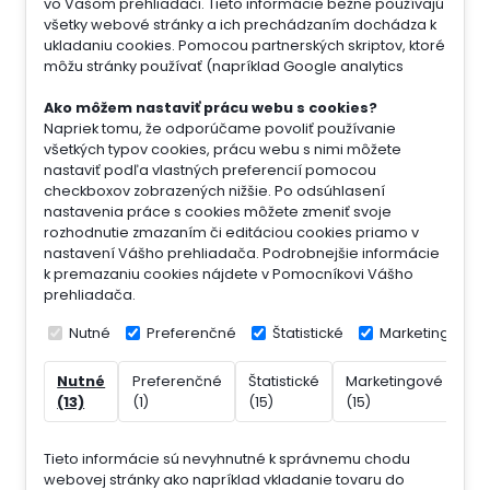
vo Vašom prehliadači. Tieto informácie bežne používajú
všetky webové stránky a ich prechádzaním dochádza k
ukladaniu cookies. Pomocou partnerských skriptov, ktoré
môžu stránky používať (napríklad Google analytics
Ako môžem nastaviť prácu webu s cookies?
Napriek tomu, že odporúčame povoliť používanie
všetkých typov cookies, prácu webu s nimi môžete
nastaviť podľa vlastných preferencií pomocou
checkboxov zobrazených nižšie. Po odsúhlasení
nastavenia práce s cookies môžete zmeniť svoje
rozhodnutie zmazaním či editáciou cookies priamo v
nastavení Vášho prehliadača. Podrobnejšie informácie
k premazaniu cookies nájdete v Pomocníkovi Vášho
prehliadača.
Nutné
Preferenčné
Štatistické
Marketingové
Nutné
Preferenčné
Štatistické
Marketingové
Ne
(13)
(1)
(15)
(15)
(7)
Tieto informácie sú nevyhnutné k správnemu chodu
webovej stránky ako napríklad vkladanie tovaru do