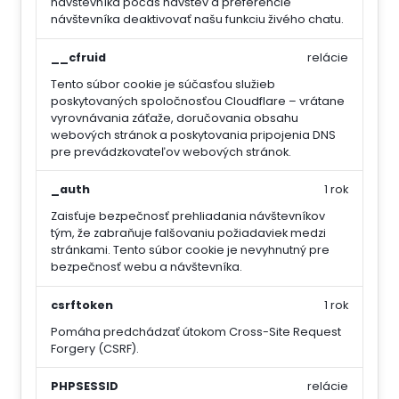
návštevníka počas návštev a preferencie
návštevníka deaktivovať našu funkciu živého chatu.
__cfruid
relácie
Tento súbor cookie je súčasťou služieb
poskytovaných spoločnosťou Cloudflare – vrátane
vyrovnávania záťaže, doručovania obsahu
webových stránok a poskytovania pripojenia DNS
pre prevádzkovateľov webových stránok.
_auth
1 rok
Zaisťuje bezpečnosť prehliadania návštevníkov
tým, že zabraňuje falšovaniu požiadaviek medzi
stránkami. Tento súbor cookie je nevyhnutný pre
bezpečnosť webu a návštevníka.
csrftoken
1 rok
Pomáha predchádzať útokom Cross-Site Request
Forgery (CSRF).
PHPSESSID
relácie