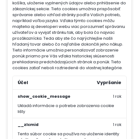
košíka, uloženie vyplnených údajov alebo prihlásenie do
zákazníckej sekcie.
Tieto cookies umožnia prispôsobiť
správanie alebo vzhľad stránky podľa Vašich potrieb,
napríklad voľba jazyka.
Vďaka týmto cookies môžu
majitelia aj developeri webu viac porozumieť správaniu
užívateľov a vyvijať stránku tak, aby bola čo najviac
prozákaznícka. Teda aby ste čo najrýchlejšie našli
hľadaný tovar alebo čo najľahšie dokončili jeho nákup.
Tieto informácie umožnia personalizovať zobrazenie
ponúk priamo pre Vás vďaka historickej skúsenosti
prehliadania predchádzajúcich stránok a ponúk.
Tieto
cookies zatiaľ neboli roztriedené do vlastnej kategórie.
Účel
Vypršanie
show_cookie_message
1 rok
Ukladá informácie o potrebe zobrazenia cookie
lišty
__zlcmid
1 rok
Tento súbor cookie sa používa na uloženie identity