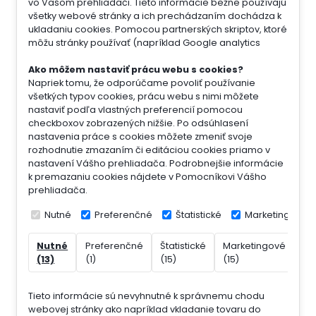
vo Vašom prehliadači. Tieto informácie bežne používajú
všetky webové stránky a ich prechádzaním dochádza k
ukladaniu cookies. Pomocou partnerských skriptov, ktoré
môžu stránky používať (napríklad Google analytics
Ako môžem nastaviť prácu webu s cookies?
Napriek tomu, že odporúčame povoliť používanie
všetkých typov cookies, prácu webu s nimi môžete
nastaviť podľa vlastných preferencií pomocou
checkboxov zobrazených nižšie. Po odsúhlasení
nastavenia práce s cookies môžete zmeniť svoje
rozhodnutie zmazaním či editáciou cookies priamo v
nastavení Vášho prehliadača. Podrobnejšie informácie
k premazaniu cookies nájdete v Pomocníkovi Vášho
prehliadača.
Nutné
Preferenčné
Štatistické
Marketingové
Nutné
Preferenčné
Štatistické
Marketingové
Ne
(13)
(1)
(15)
(15)
(7)
Tieto informácie sú nevyhnutné k správnemu chodu
webovej stránky ako napríklad vkladanie tovaru do