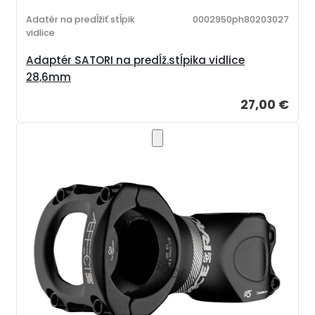
Adatér na predĺžiť stĺpik
0002950ph80203027
vidlice
Adaptér SATORI na predĺž.stĺpika vidlice
28,6mm
27,00 €