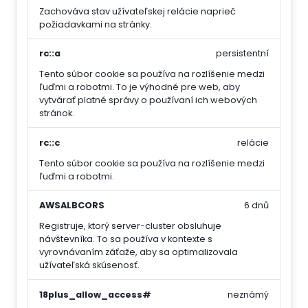
Zachováva stav užívateľskej relácie naprieč
požiadavkami na stránky.
rc::a
persistentní
Tento súbor cookie sa používa na rozlíšenie medzi
ľuďmi a robotmi. To je výhodné pre web, aby
vytvárať platné správy o používaní ich webových
stránok.
rc::c
relácie
Tento súbor cookie sa používa na rozlíšenie medzi
ľuďmi a robotmi.
AWSALBCORS
6 dnů
Registruje, ktorý server-cluster obsluhuje
návštevníka. To sa používa v kontexte s
vyrovnávaním záťaže, aby sa optimalizovala
užívateľská skúsenosť.
18plus_allow_access#
neznámý