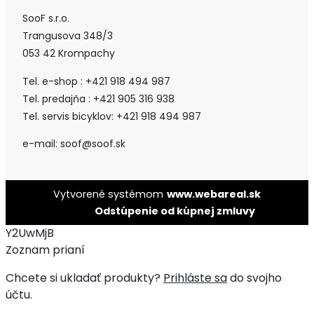
SooF s.r.o.
Trangusova 348/3
053 42 Krompachy
Tel. e-shop : +421 918 494 987
Tel. predajňa : +421 905 316 938
Tel. servis bicyklov: +421 918 494 987
e-mail: soof@soof.sk
Vytvorené systémom
www.webareal.sk
Odstúpenie od kúpnej zmluvy
Y2UwMjB
Zoznam prianí
Chcete si ukladať produkty?
Prihláste sa
do svojho
účtu.