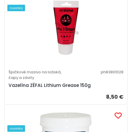
novinka
Špičkové mazivo na ložiská,
ph83801028
čapy a závity
Vazelína ZÉFAL Lithium Grease 150g
8,50 €
novinka