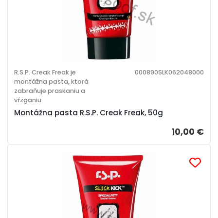
R.S.P. Creak Freak je
000890SLK062048000
montážna pasta, ktorá
zabraňuje praskaniu a
vŕzganiu
Montážna pasta R.S.P. Creak Freak, 50g
10,00 €