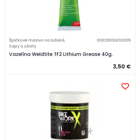
Špičkové mazivo na ložiská,
000290SLK02005
čapy a závity
Vazelína Weldtite TF2 Lithium Grease 40g.
3,50 €