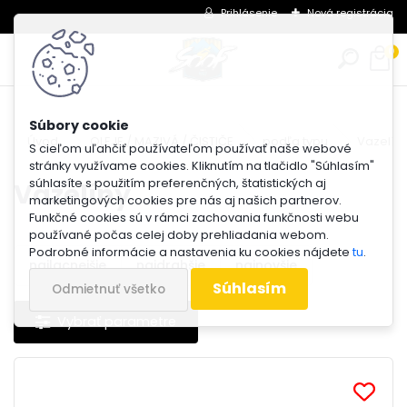
Prihlásenie
Nová registrácia
0
Úvod
OLEJE / MAZIVÁ / ČISTIČE
podľa typu
Vazelín
S cieľom uľahčiť používateľom používať naše webové
stránky využívame cookies. Kliknutím na tlačidlo "Súhlasím"
súhlasíte s použitím preferenčných, štatistických aj
Vazelíny
marketingových cookies pre nás aj našich partnerov.
Funkčné cookies sú v rámci zachovania funkčnosti webu
používané počas celej doby prehliadania webom.
Podrobné informácie a nastavenia ku cookies nájdete
tu
.
najlacnejšie
najdrahšie
najnovšie
Súhlasím
Odmietnuť všetko