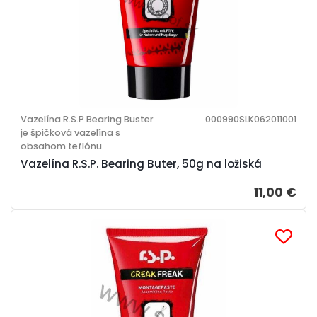
Vazelína R.S.P Bearing Buster
000990SLK062011001
je špičková vazelína s
obsahom teflónu
Vazelína R.S.P. Bearing Buter, 50g na ložiská
11,00 €