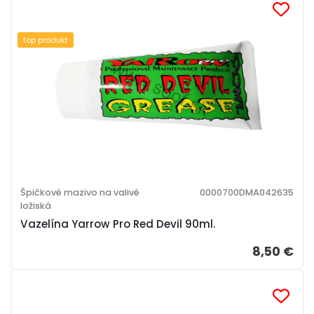
top produkt
Špičkové mazivo na valivé
0000700DMA042635
ložiská
Vazelína Yarrow Pro Red Devil 90ml.
8,50 €