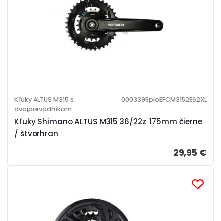
Kľuky ALTUS M315 s
0003395ploEFCM3152E62XL
dvojprevodníkom
Kľuky Shimano ALTUS M315 36/22z. 175mm čierne
/ štvorhran
29,95 €