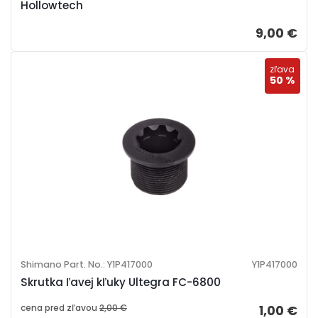
Hollowtech
9,00 €
zľava
50 %
Shimano Part. No.: Y1P417000
Y1P417000
Skrutka ľavej kľuky Ultegra FC-6800
cena pred zľavou
2,00 €
1,00 €