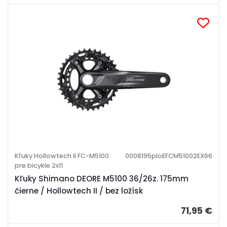
Kľuky Hollowtech II FC-M5100
0008195ploEFCM51002EX66
pre bicykle 2x11
Kľuky Shimano DEORE M5100 36/26z. 175mm
čierne / Hollowtech II / bez ložísk
71,95 €