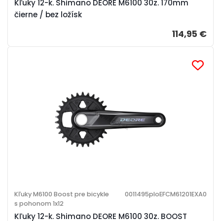
Kľuky 12-k. Shimano DEORE M6100 30z. 170mm
čierne / bez ložísk
114,95 €
Kľuky M6100 Boost pre bicykle
0011495ploEFCM61201EXA0
s pohonom 1x12
Kľuky 12-k. Shimano DEORE M6100 30z. BOOST