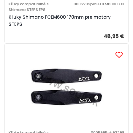
Kľuky kompatibilné s
0005295ploEFCEM600CXXL
Shimano STEPS EP8
Kľuky Shimano FCEM600 170mm pre motory
STEPS
48,95 €
Kľuky kompatibilné s
0005995cb93298