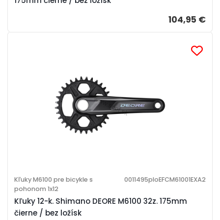
175mm čierne / bez ložísk
104,95 €
Kľuky M6100 pre bicykle s
0011495ploEFCM61001EXA2
pohonom 1x12
Kľuky 12-k. Shimano DEORE M6100 32z. 175mm
čierne / bez ložísk