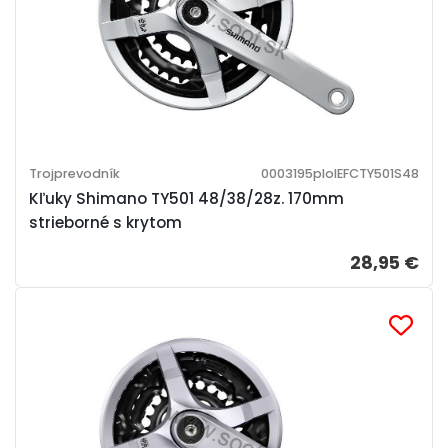
Trojprevodník
0003195ploIEFCTY501S48
Kľuky Shimano TY501 48/38/28z. 170mm
strieborné s krytom
28,95 €