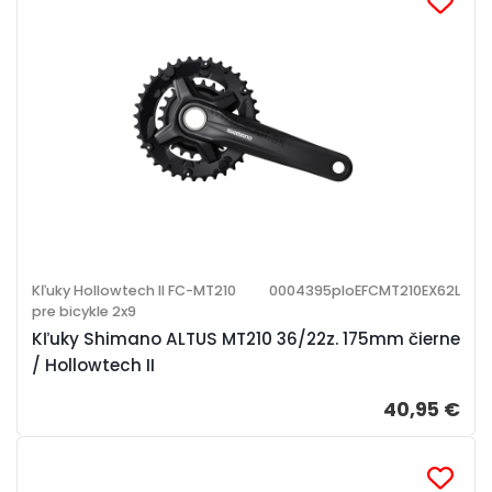
Kľuky Hollowtech II FC-MT210
0004395ploEFCMT210EX62L
pre bicykle 2x9
Kľuky Shimano ALTUS MT210 36/22z. 175mm čierne
/ Hollowtech II
40,95 €