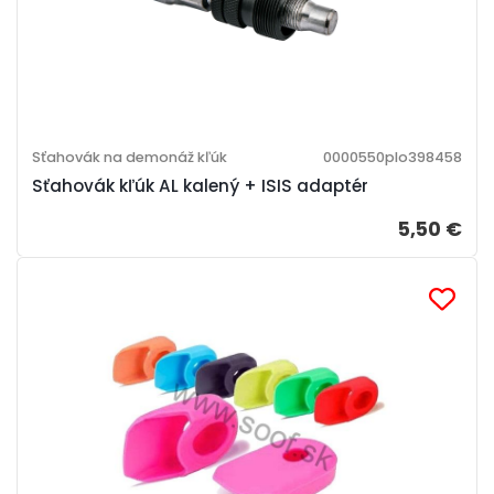
Sťahovák na demonáž kľúk
0000550plo398458
Sťahovák kľúk AL kalený + ISIS adaptér
5,50 €