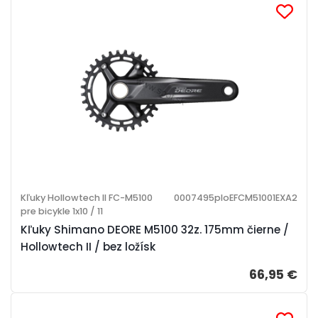
Kľuky Hollowtech II FC-M5100
0007495ploEFCM51001EXA2
pre bicykle 1x10 / 11
Kľuky Shimano DEORE M5100 32z. 175mm čierne /
Hollowtech II / bez ložísk
66,95 €