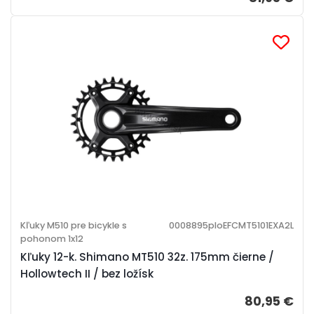
Kľuky M510 pre bicykle s
0008895ploEFCMT5101EXA2L
pohonom 1x12
Kľuky 12-k. Shimano MT510 32z. 175mm čierne /
Hollowtech II / bez ložísk
80,95 €