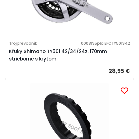
Trojprevodník
0003195ploIEFCTY501S42
Kľuky Shimano TY501 42/34/24z. 170mm
strieborné s krytom
28,95 €