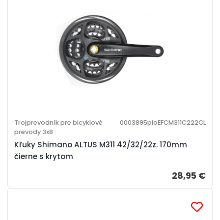
Trojprevodník pre bicyklové
0003895ploEFCM311C222CL
prevody 3x8
Kľuky Shimano ALTUS M311 42/32/22z. 170mm
čierne s krytom
28,95 €