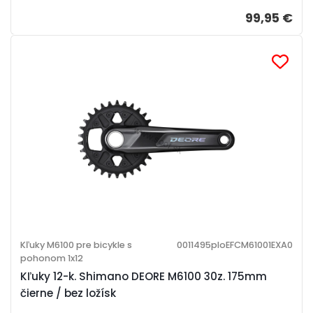
99,95 €
Kľuky M6100 pre bicykle s
0011495ploEFCM61001EXA0
pohonom 1x12
Kľuky 12-k. Shimano DEORE M6100 30z. 175mm
čierne / bez ložísk