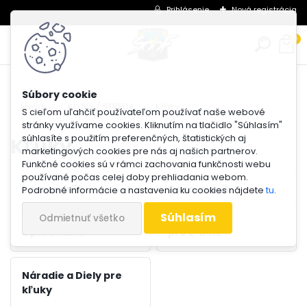
Prihlásenie
Nová registrácia
0
Úvod
KĽUKY / STREDY
Kľuky
S cieľom uľahčiť používateľom používať naše webové
stránky využívame cookies. Kliknutím na tlačidlo "Súhlasím"
súhlasíte s použitím preferenčných, štatistických aj
Kľuky
marketingových cookies pre nás aj našich partnerov.
Funkčné cookies sú v rámci zachovania funkčnosti webu
používané počas celej doby prehliadania webom.
1 prevodník
2 prevodník
Podrobné informácie a nastavenia ku cookies nájdete
tu
.
Súhlasím
Odmietnuť všetko
3 prevodník
pre E-BIKE
Náradie a Diely pre
kľuky