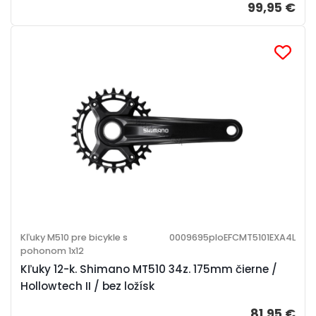
99,95 €
Kľuky M510 pre bicykle s
0009695ploEFCMT5101EXA4L
pohonom 1x12
Kľuky 12-k. Shimano MT510 34z. 175mm čierne /
Hollowtech II / bez ložísk
81,95 €