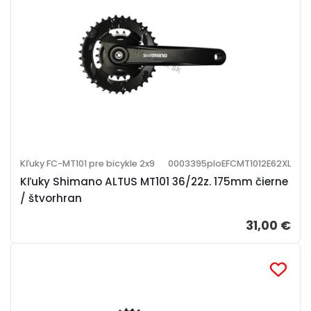
Kľuky FC-MT101 pre bicykle 2x9
0003395ploEFCMT1012E62XL
Kľuky Shimano ALTUS MT101 36/22z. 175mm čierne
/ štvorhran
31,00 €