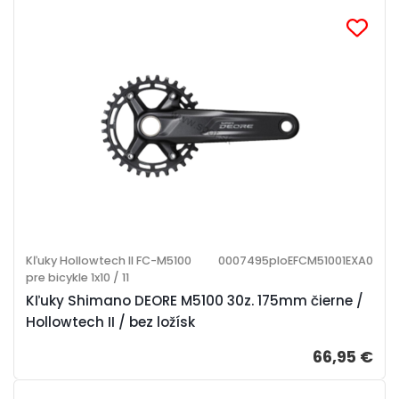
Kľuky Hollowtech II FC-M5100
0007495ploEFCM51001EXA0
pre bicykle 1x10 / 11
Kľuky Shimano DEORE M5100 30z. 175mm čierne /
Hollowtech II / bez ložísk
66,95 €