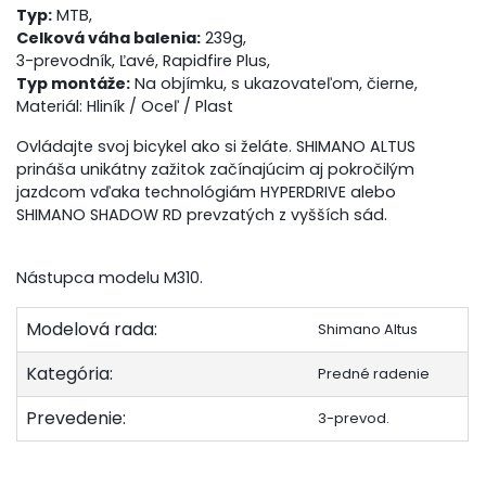
Typ:
MTB,
Celková váha balenia:
239g,
3-prevodník, Ľavé, Rapidfire Plus,
Typ montáže:
Na objímku, s ukazovateľom, čierne,
Materiál: Hliník / Oceľ / Plast
Ovládajte svoj bicykel ako si želáte. SHIMANO ALTUS
prináša unikátny zažitok začínajúcim aj pokročilým
jazdcom vďaka technológiám HYPERDRIVE alebo
SHIMANO SHADOW RD prevzatých z vyšších sád.
Nástupca modelu M310.
Modelová rada:
Shimano Altus
Kategória:
Predné radenie
Prevedenie:
3-prevod.