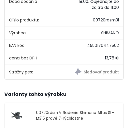
Doba dodania
18:00.
Objednajte do
zajtra do 11:00
Číslo produktu:
00720rdsm3l
Výrobca:
SHIMANO
EAN kód:
4550170447502
13,78 €
Strážny pes:
Varianty tohto výrobku
00720rdsm7r
Radenie Shimano Altus SL-
M315 pravé 7-rýchlostné