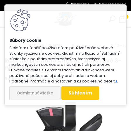
Prihlásenie
Nová registrácia
0
Úvod
RADENIE / POHON
Radiace páčky
2 / 3 - rýc
S cieľom uľahčiť používateľom používať naše webové
stránky využívame cookies. Kliknutím na tlačidlo "Súhlasím"
súhlasíte s použitím preferenčných, štatistických aj
Radenie Shimano Altus SL-M315 ľavé 3-
marketingových cookies pre nás aj našich partnerov.
rýchlostné
Funkčné cookies sú v rámci zachovania funkčnosti webu
používané počas celej doby prehliadania webom.
Radiaca páčka 3 prevody
Podrobné informácie a nastavenia ku cookies nájdete
tu
.
Súhlasím
Odmietnuť všetko