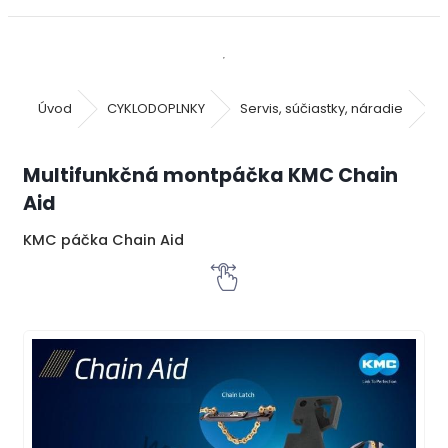
Úvod
CYKLODOPLNKY
Servis, súčiastky, náradie
M
Multifunkčná montpáčka KMC Chain
Aid
KMC páčka Chain Aid