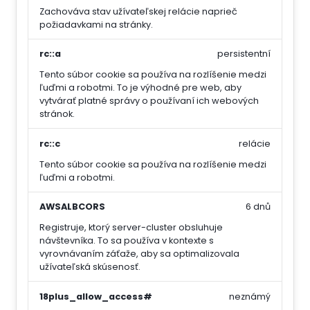
Zachováva stav užívateľskej relácie naprieč
požiadavkami na stránky.
rc::a
persistentní
Tento súbor cookie sa používa na rozlíšenie medzi
ľuďmi a robotmi. To je výhodné pre web, aby
vytvárať platné správy o používaní ich webových
stránok.
rc::c
relácie
Tento súbor cookie sa používa na rozlíšenie medzi
ľuďmi a robotmi.
AWSALBCORS
6 dnů
Registruje, ktorý server-cluster obsluhuje
návštevníka. To sa používa v kontexte s
vyrovnávaním záťaže, aby sa optimalizovala
užívateľská skúsenosť.
18plus_allow_access#
neznámý