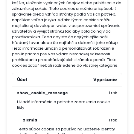
košíka, uloženie vyplnených údajov alebo prihlásenie do
zákazníckej sekcie.
Tieto cookies umožnia prispôsobiť
správanie alebo vzhľad stránky podľa Vašich potrieb,
napríklad voľba jazyka.
Vďaka týmto cookies môžu
majitelia aj developeri webu viac porozumieť správaniu
užívateľov a vyvijať stránku tak, aby bola čo najviac
prozákaznícka. Teda aby ste čo najrýchlejšie našli
hľadaný tovar alebo čo najľahšie dokončili jeho nákup.
Tieto informácie umožnia personalizovať zobrazenie
ponúk priamo pre Vás vďaka historickej skúsenosti
prehliadania predchádzajúcich stránok a ponúk.
Tieto
cookies zatiaľ neboli roztriedené do vlastnej kategórie.
Účel
Vypršanie
show_cookie_message
1 rok
Ukladá informácie o potrebe zobrazenia cookie
lišty
__zlcmid
1 rok
Tento súbor cookie sa používa na uloženie identity