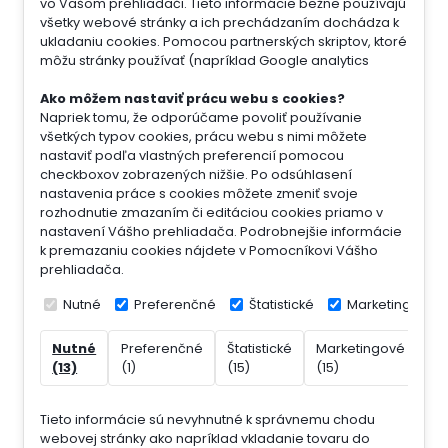
vo Vašom prehliadači. Tieto informácie bežne používajú
všetky webové stránky a ich prechádzaním dochádza k
ukladaniu cookies. Pomocou partnerských skriptov, ktoré
môžu stránky používať (napríklad Google analytics
Ako môžem nastaviť prácu webu s cookies?
Napriek tomu, že odporúčame povoliť používanie
všetkých typov cookies, prácu webu s nimi môžete
nastaviť podľa vlastných preferencií pomocou
checkboxov zobrazených nižšie. Po odsúhlasení
nastavenia práce s cookies môžete zmeniť svoje
rozhodnutie zmazaním či editáciou cookies priamo v
nastavení Vášho prehliadača. Podrobnejšie informácie
k premazaniu cookies nájdete v Pomocníkovi Vášho
prehliadača.
Nutné
Preferenčné
Štatistické
Marketingové
Nutné
Preferenčné
Štatistické
Marketingové
Ne
(13)
(1)
(15)
(15)
(7)
Tieto informácie sú nevyhnutné k správnemu chodu
webovej stránky ako napríklad vkladanie tovaru do