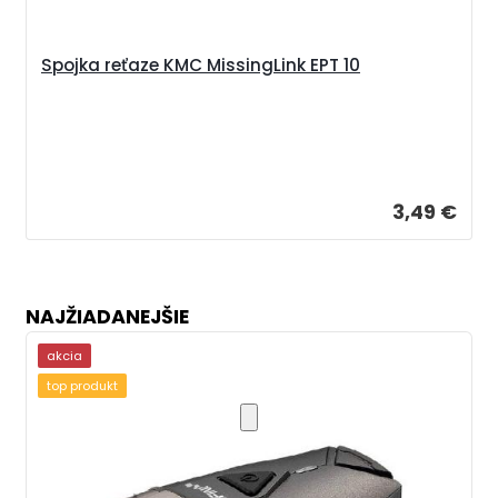
Spojka reťaze KMC MissingLink EPT 10
3,49 €
NAJŽIADANEJŠIE
akcia
top produkt