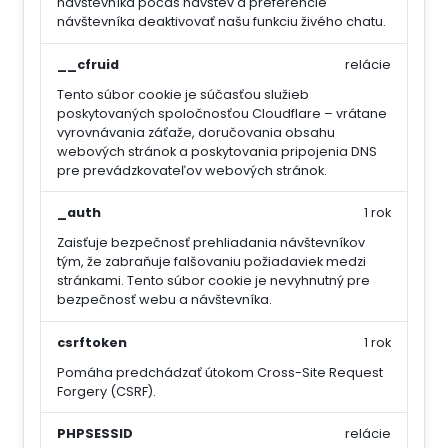
návštevníka počas návštev a preferencie
návštevníka deaktivovať našu funkciu živého chatu.
__cfruid
relácie
Tento súbor cookie je súčasťou služieb
poskytovaných spoločnosťou Cloudflare – vrátane
vyrovnávania záťaže, doručovania obsahu
webových stránok a poskytovania pripojenia DNS
pre prevádzkovateľov webových stránok.
_auth
1 rok
Zaisťuje bezpečnosť prehliadania návštevníkov
tým, že zabraňuje falšovaniu požiadaviek medzi
stránkami. Tento súbor cookie je nevyhnutný pre
bezpečnosť webu a návštevníka.
csrftoken
1 rok
Pomáha predchádzať útokom Cross-Site Request
Forgery (CSRF).
PHPSESSID
relácie