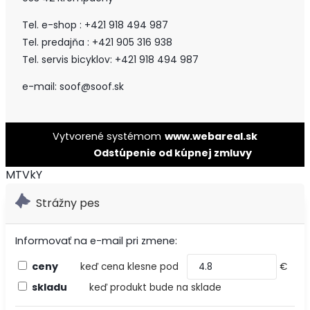
Tel. e-shop : +421 918 494 987
Tel. predajňa : +421 905 316 938
Tel. servis bicyklov: +421 918 494 987
e-mail: soof@soof.sk
Vytvorené systémom
www.webareal.sk
Odstúpenie od kúpnej zmluvy
MTVkY
Strážny pes
Informovať na e-mail pri zmene:
ceny
keď cena klesne pod
€
skladu
keď produkt bude na sklade