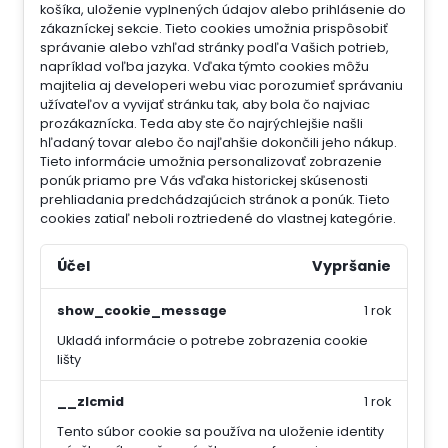
košíka, uloženie vyplnených údajov alebo prihlásenie do
zákazníckej sekcie.
Tieto cookies umožnia prispôsobiť
správanie alebo vzhľad stránky podľa Vašich potrieb,
napríklad voľba jazyka.
Vďaka týmto cookies môžu
majitelia aj developeri webu viac porozumieť správaniu
užívateľov a vyvijať stránku tak, aby bola čo najviac
prozákaznícka. Teda aby ste čo najrýchlejšie našli
hľadaný tovar alebo čo najľahšie dokončili jeho nákup.
Tieto informácie umožnia personalizovať zobrazenie
ponúk priamo pre Vás vďaka historickej skúsenosti
prehliadania predchádzajúcich stránok a ponúk.
Tieto
cookies zatiaľ neboli roztriedené do vlastnej kategórie.
Účel
Vypršanie
show_cookie_message
1 rok
Ukladá informácie o potrebe zobrazenia cookie
lišty
__zlcmid
1 rok
Tento súbor cookie sa používa na uloženie identity