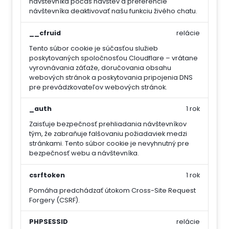
návštevníka počas návštev a preferencie
návštevníka deaktivovať našu funkciu živého chatu.
__cfruid
relácie
Tento súbor cookie je súčasťou služieb
poskytovaných spoločnosťou Cloudflare – vrátane
vyrovnávania záťaže, doručovania obsahu
webových stránok a poskytovania pripojenia DNS
pre prevádzkovateľov webových stránok.
_auth
1 rok
Zaisťuje bezpečnosť prehliadania návštevníkov
tým, že zabraňuje falšovaniu požiadaviek medzi
stránkami. Tento súbor cookie je nevyhnutný pre
bezpečnosť webu a návštevníka.
csrftoken
1 rok
Pomáha predchádzať útokom Cross-Site Request
Forgery (CSRF).
PHPSESSID
relácie