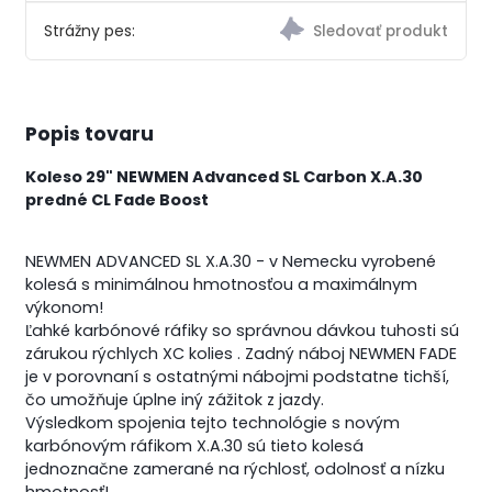
Strážny pes:
Popis tovaru
Koleso 29" NEWMEN Advanced SL Carbon X.A.30
predné CL Fade Boost
NEWMEN ADVANCED SL X.A.30 - v Nemecku vyrobené
kolesá s minimálnou hmotnosťou a maximálnym
výkonom!
Ľahké karbónové ráfiky so správnou dávkou tuhosti sú
zárukou rýchlych XC kolies . Zadný náboj NEWMEN FADE
je v porovnaní s ostatnými nábojmi podstatne tichší,
čo umožňuje úplne iný zážitok z jazdy.
Výsledkom spojenia tejto technológie s novým
karbónovým ráfikom X.A.30 sú tieto kolesá
jednoznačne zamerané na rýchlosť, odolnosť a nízku
hmotnosť!