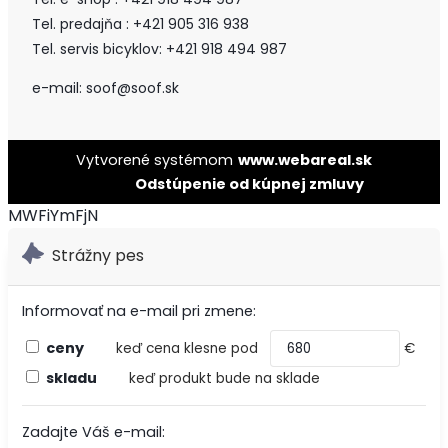
Tel. predajňa : +421 905 316 938
Tel. servis bicyklov: +421 918 494 987
e-mail: soof@soof.sk
Vytvorené systémom
www.webareal.sk
Odstúpenie od kúpnej zmluvy
MWFiYmFjN
Strážny pes
Informovať na e-mail pri zmene:
ceny
keď cena klesne pod
€
skladu
keď produkt bude na sklade
Zadajte Váš e-mail: