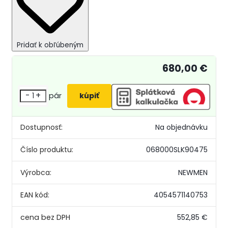
Pridať k obľúbeným
680,00 €
-
+
pár
Dostupnosť:
Na objednávku
Číslo produktu:
068000SLK90475
Výrobca:
NEWMEN
EAN kód:
4054571140753
552,85 €