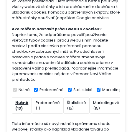
vo Vašom prehliadači. Tieto informácie bežne používajú
všetky webové stránky a ich prechádzaním dochádza k
ukladaniu cookies. Pomocou partnerských skriptov, ktoré
môžu stránky používať (napríklad Google analytics
Ako môžem nastaviť prácu webu s cookies?
Napriek tomu, že odporúčame povoliť používanie
všetkých typov cookies, prácu webu s nimi môžete
nastaviť podľa vlastných preferencií pomocou
checkboxov zobrazených nižšie. Po odsúhlasení
nastavenia práce s cookies môžete zmeniť svoje
rozhodnutie zmazaním či editáciou cookies priamo v
nastavení Vášho prehliadača. Podrobnejšie informácie
k premazaniu cookies nájdete v Pomocníkovi Vášho
prehliadača.
Nutné
Preferenčné
Štatistické
Marketingové
Nutné
Preferenčné
Štatistické
Marketingové
Ne
(13)
(1)
(15)
(15)
(7)
Tieto informácie sú nevyhnutné k správnemu chodu
webovej stránky ako napríklad vkladanie tovaru do