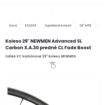
Úvod
KOLESÁ
Vypletené kolesá
29" MTB
Kol
Koleso 29" NEWMEN Advanced SL
Carbon X.A.30 predné CL Fade Boost
Ľahké XC karbónové 29" koleso NEWMEN