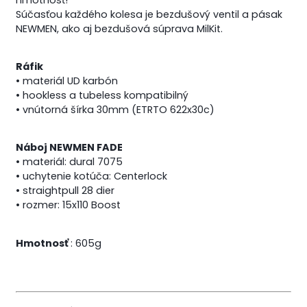
Súčasťou každého kolesa je bezdušový ventil a pásak
NEWMEN, ako aj bezdušová súprava MilKit.
Ráfik
• materiál UD karbón
• hookless a tubeless kompatibilný
• vnútorná šírka 30mm (ETRTO 622x30c)
Náboj NEWMEN FADE
• materiál: dural 7075
• uchytenie kotúča: Centerlock
• straightpull 28 dier
• rozmer: 15x110 Boost
Hmotnosť
: 605g