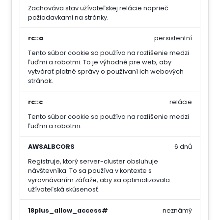
Zachováva stav užívateľskej relácie naprieč
požiadavkami na stránky.
rc::a
persistentní
Tento súbor cookie sa používa na rozlíšenie medzi
ľuďmi a robotmi. To je výhodné pre web, aby
vytvárať platné správy o používaní ich webových
stránok.
rc::c
relácie
Tento súbor cookie sa používa na rozlíšenie medzi
ľuďmi a robotmi.
AWSALBCORS
6 dnů
Registruje, ktorý server-cluster obsluhuje
návštevníka. To sa používa v kontexte s
vyrovnávaním záťaže, aby sa optimalizovala
užívateľská skúsenosť.
18plus_allow_access#
neznámý