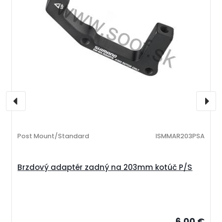
Post Mount/Standard
ISMMAR203PSA
Brzdový adaptér zadný na 203mm kotúč P/S
6,00 €