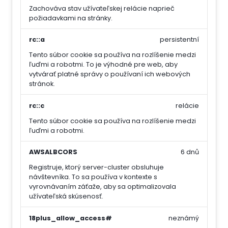
Zachováva stav užívateľskej relácie naprieč
požiadavkami na stránky.
rc::a
persistentní
Tento súbor cookie sa používa na rozlíšenie medzi
ľuďmi a robotmi. To je výhodné pre web, aby
vytvárať platné správy o používaní ich webových
stránok.
rc::c
relácie
Tento súbor cookie sa používa na rozlíšenie medzi
ľuďmi a robotmi.
AWSALBCORS
6 dnů
Registruje, ktorý server-cluster obsluhuje
návštevníka. To sa používa v kontexte s
vyrovnávaním záťaže, aby sa optimalizovala
užívateľská skúsenosť.
18plus_allow_access#
neznámý