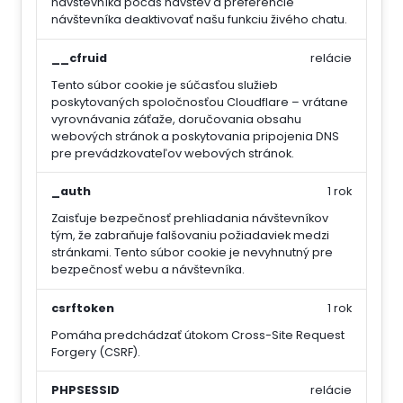
návštevníka počas návštev a preferencie
návštevníka deaktivovať našu funkciu živého chatu.
__cfruid
relácie
Tento súbor cookie je súčasťou služieb
poskytovaných spoločnosťou Cloudflare – vrátane
vyrovnávania záťaže, doručovania obsahu
webových stránok a poskytovania pripojenia DNS
pre prevádzkovateľov webových stránok.
_auth
1 rok
Zaisťuje bezpečnosť prehliadania návštevníkov
tým, že zabraňuje falšovaniu požiadaviek medzi
stránkami. Tento súbor cookie je nevyhnutný pre
bezpečnosť webu a návštevníka.
csrftoken
1 rok
Pomáha predchádzať útokom Cross-Site Request
Forgery (CSRF).
PHPSESSID
relácie