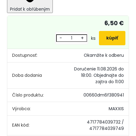
Pridať k obľúbeným
6,50 €
-
+
ks
Dostupnosť:
Okamžite k odberu
Doručenie 11.08.2026 do
Doba dodania
18:00.
Objednajte do
zajtra do 11:00
Číslo produktu:
00660dm6f380941
Výrobca:
MAXXIS
4717784039732 /
EAN kód:
4717784039749