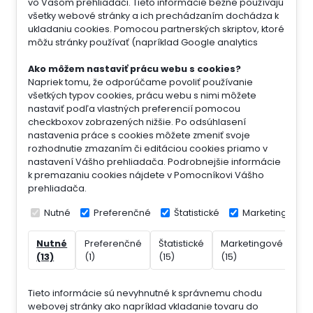
vo Vašom prehliadači. Tieto informácie bežne používajú
všetky webové stránky a ich prechádzaním dochádza k
ukladaniu cookies. Pomocou partnerských skriptov, ktoré
môžu stránky používať (napríklad Google analytics
Ako môžem nastaviť prácu webu s cookies?
Napriek tomu, že odporúčame povoliť používanie
všetkých typov cookies, prácu webu s nimi môžete
nastaviť podľa vlastných preferencií pomocou
checkboxov zobrazených nižšie. Po odsúhlasení
nastavenia práce s cookies môžete zmeniť svoje
rozhodnutie zmazaním či editáciou cookies priamo v
nastavení Vášho prehliadača. Podrobnejšie informácie
k premazaniu cookies nájdete v Pomocníkovi Vášho
prehliadača.
Nutné
Preferenčné
Štatistické
Marketingové
Nutné
Preferenčné
Štatistické
Marketingové
Ne
(13)
(1)
(15)
(15)
(7)
Tieto informácie sú nevyhnutné k správnemu chodu
webovej stránky ako napríklad vkladanie tovaru do