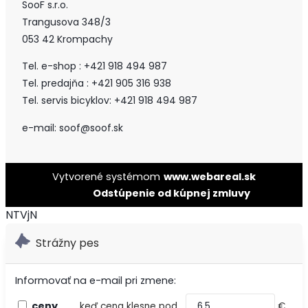
SooF s.r.o.
Trangusova 348/3
053 42 Krompachy
Tel. e-shop : +421 918 494 987
Tel. predajňa : +421 905 316 938
Tel. servis bicyklov: +421 918 494 987
e-mail: soof@soof.sk
Vytvorené systémom
www.webareal.sk
Odstúpenie od kúpnej zmluvy
NTVjN
Strážny pes
Informovať na e-mail pri zmene:
ceny
keď cena klesne pod
€