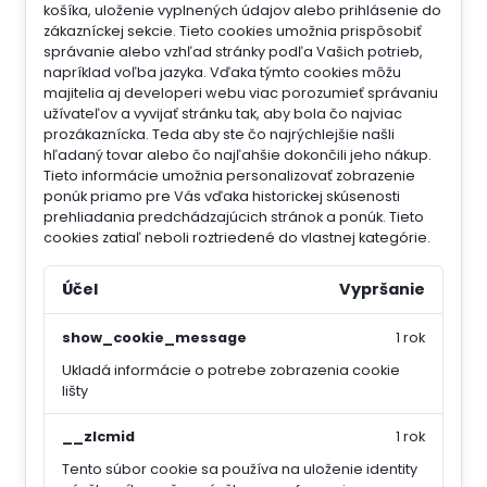
košíka, uloženie vyplnených údajov alebo prihlásenie do
zákazníckej sekcie.
Tieto cookies umožnia prispôsobiť
správanie alebo vzhľad stránky podľa Vašich potrieb,
napríklad voľba jazyka.
Vďaka týmto cookies môžu
majitelia aj developeri webu viac porozumieť správaniu
užívateľov a vyvijať stránku tak, aby bola čo najviac
prozákaznícka. Teda aby ste čo najrýchlejšie našli
hľadaný tovar alebo čo najľahšie dokončili jeho nákup.
Tieto informácie umožnia personalizovať zobrazenie
ponúk priamo pre Vás vďaka historickej skúsenosti
prehliadania predchádzajúcich stránok a ponúk.
Tieto
cookies zatiaľ neboli roztriedené do vlastnej kategórie.
Účel
Vypršanie
show_cookie_message
1 rok
Ukladá informácie o potrebe zobrazenia cookie
lišty
__zlcmid
1 rok
Tento súbor cookie sa používa na uloženie identity